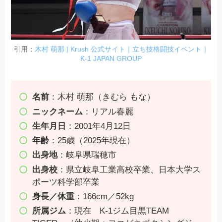
引用：
木村 萌那 | Krush 公式サイト｜立ち技格闘技イベント｜
K-1 JAPAN GROUP
名前
：木村 萌那（きむら もな）
ニックネーム
：リアル春麗
生年月日
：2001年4月12日
年齢
：25歳（2025年現在）
出身地
：岐阜県瑞穂市
出身校
：県立岐阜工業高校卒業、日本大学ス
ポーツ科学部卒業
身長／体重
：166cm／52kg
所属ジム
：現在 K-1ジム目黒TEAM