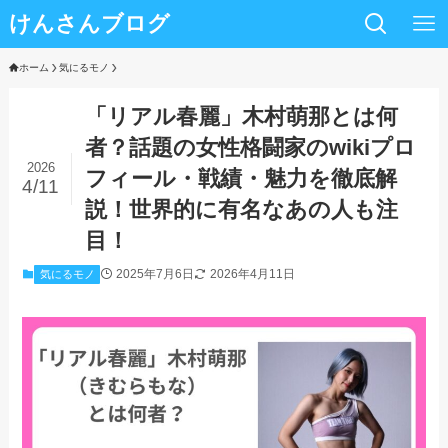
けんさんブログ
ホーム
気にるモノ
「リアル春麗」木村萌那とは何
者？話題の女性格闘家のwikiプロ
2026
フィール・戦績・魅力を徹底解
4/11
説！世界的に有名なあの人も注
目！
2025年7月6日
2026年4月11日
気にるモノ