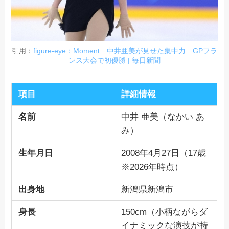
引用：
figure-eye：Moment 中井亜美が見せた集中力 GPフラ
ンス大会で初優勝 | 毎日新聞
項目
詳細情報
名前
中井 亜美（なかい あ
み）
生年月日
2008年4月27日（17歳
※2026年時点）
出身地
新潟県新潟市
身長
150cm（小柄ながらダ
イナミックな演技が持