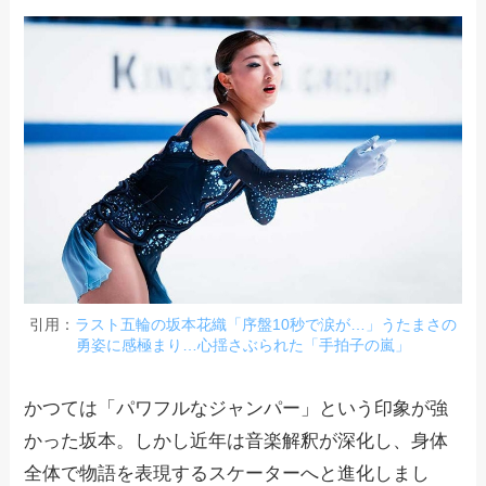
引用：
ラスト五輪の坂本花織「序盤10秒で涙が…」うたまさの
勇姿に感極まり…心揺さぶられた「手拍子の嵐」
かつては「パワフルなジャンパー」という印象が強
かった坂本。しかし近年は音楽解釈が深化し、身体
全体で物語を表現するスケーターへと進化しまし