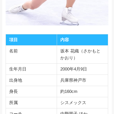
項目
内容
名前
坂本 花織（さかもと
かおり）
生年月日
2000年4月9日
出身地
兵庫県神戸市
身長
約160cm
所属
シスメックス
コーチ
中野園子 ほか