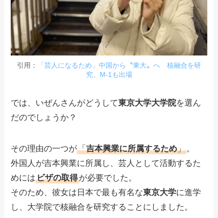
引用：
「芸人になるため」中国から〝東大〟へ 核融合を研
究、M-1も出場
では、いぜんさんがどうして
東京大学大学院
を選ん
だのでしょうか？
その理由の一つが
「
吉本興業に所属するため
」
。
外国人が吉本興業に所属し、芸人として活動するた
めには
ビザの取得
が必要でした。
そのため、彼女は日本で最も有名な
東京大学
に進学
し、大学院で核融合を研究することにしました。