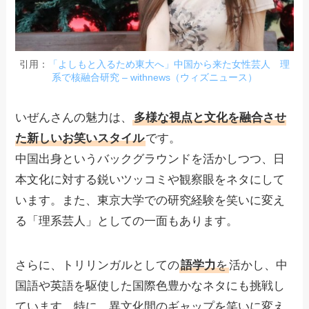
引用：
「よしもと入るため東大へ」中国から来た女性芸人 理
系で核融合研究 – withnews（ウィズニュース）
いぜんさんの魅力は、
多様な視点と文化を融合させ
た新しいお笑いスタイル
です。
中国出身というバックグラウンドを活かしつつ、日
本文化に対する鋭いツッコミや観察眼をネタにして
います。また、東京大学での研究経験を笑いに変え
る「理系芸人」としての一面もあります。
さらに、トリリンガルとしての
語学力
を
活かし、中
国語や英語を駆使した国際色豊かなネタにも挑戦し
ています。特に、異文化間のギャップを笑いに変え